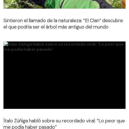
Sintieron el llamado de la naturaleza: “El Clan” descubre
el que podría ser el árbol más antiguo del mundo
Sintieron el llamado de la naturaleza: “El Clan” descubre
el que podría ser el árbol más antiguo del mundo
Ítalo Zúñiga habló sobre su recordado viral: “Lo peor que
me podía haber pasado”