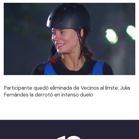
Participante quedó eliminada de Vecinos al límite: Julia
Fernándes la derrotó en intenso duelo
Participante quedó eliminada de Vecinos al límite: Julia
Fernándes la derrotó en intenso duelo