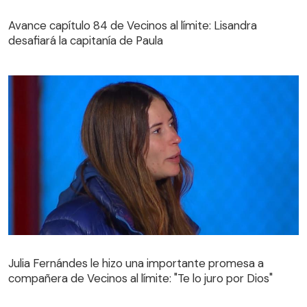
Avance capítulo 84 de Vecinos al límite: Lisandra
desafiará la capitanía de Paula
Avance capítulo 84 de Vecinos al límite: Lisandra
desafiará la capitanía de Paula
Julia Fernándes le hizo una importante promesa a
compañera de Vecinos al límite: "Te lo juro por Dios"
Julia Fernándes le hizo una importante promesa a
compañera de Vecinos al límite: "Te lo juro por Dios"