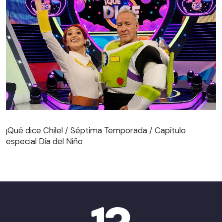
¡Qué dice Chile! / Séptima Temporada / Capítulo
especial Día del Niño
¡Qué dice Chile! / Séptima Temporada / Capítulo
especial Día del Niño