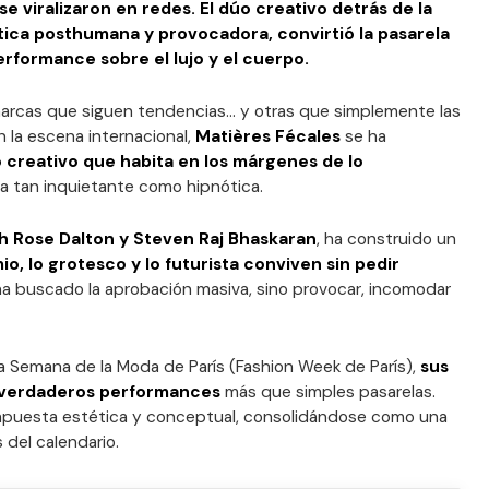
 viralizaron en redes. El dúo creativo detrás de la
tica posthumana y provocadora, convirtió la pasarela
erformance sobre el lujo y el cuerpo.
 marcas que siguen tendencias… y otras que simplemente las
n la escena internacional,
Matières Fécales
se ha
 creativo que habita en los márgenes de lo
ca tan inquietante como hipnótica.
 Rose Dalton y Steven Raj Bhaskaran
, ha construido un
io, lo grotesco y lo futurista conviven sin pedir
a buscado la aprobación masiva, sino provocar, incomodar
 la Semana de la Moda de París (Fashion Week de París),
sus
o verdaderos performances
más que simples pasarelas.
apuesta estética y conceptual, consolidándose como una
 del calendario.