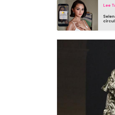
Lee T
Selen
círcul