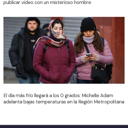
publicar video con un misterioso hombre
El día más frío llegará a los 0 grados: Michelle Adam
adelanta bajas temperaturas en la Región Metropolitana
El día más frío llegará a los 0 grados: Michelle Adam
adelanta bajas temperaturas en la Región Metropolitana