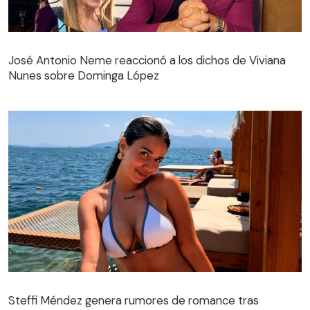
José Antonio Neme reaccionó a los dichos de Viviana
Nunes sobre Dominga López
Steffi Méndez genera rumores de romance tras
publicar video con un misterioso hombre
Steffi Méndez genera rumores de romance tras