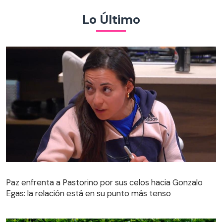
Lo Último
Paz enfrenta a Pastorino por sus celos hacia Gonzalo
Egas: la relación está en su punto más tenso
Paz enfrenta a Pastorino por sus celos hacia Gonzalo
Egas: la relación está en su punto más tenso