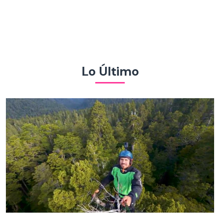
Lo Último
¡Hasta la copa!: “El Clan” trepa gigantesco alerce