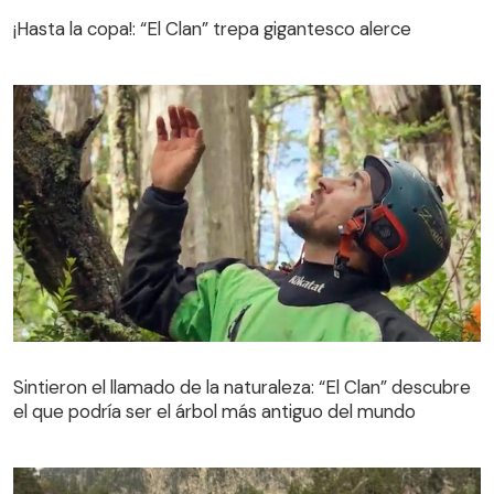
¡Hasta la copa!: “El Clan” trepa gigantesco alerce
Sintieron el llamado de la naturaleza: “El Clan” descubre
el que podría ser el árbol más antiguo del mundo
Sintieron el llamado de la naturaleza: “El Clan” descubre
el que podría ser el árbol más antiguo del mundo