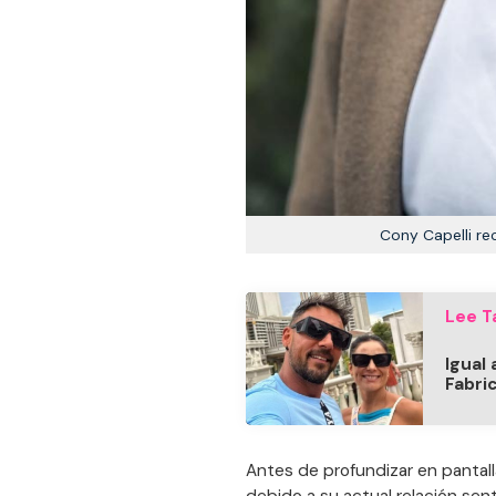
Cony Capelli re
Lee T
Igual 
Fabri
Antes de profundizar en pantall