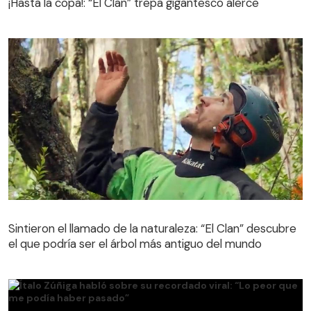
¡Hasta la copa!: “El Clan” trepa gigantesco alerce
Sintieron el llamado de la naturaleza: “El Clan” descubre
el que podría ser el árbol más antiguo del mundo
Sintieron el llamado de la naturaleza: “El Clan” descubre
el que podría ser el árbol más antiguo del mundo