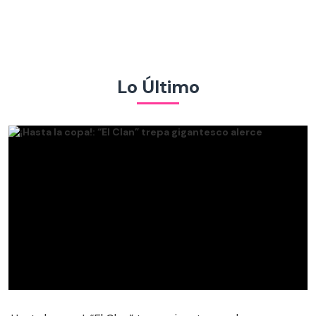
Lo Último
¡Hasta la copa!: “El Clan” trepa gigantesco alerce