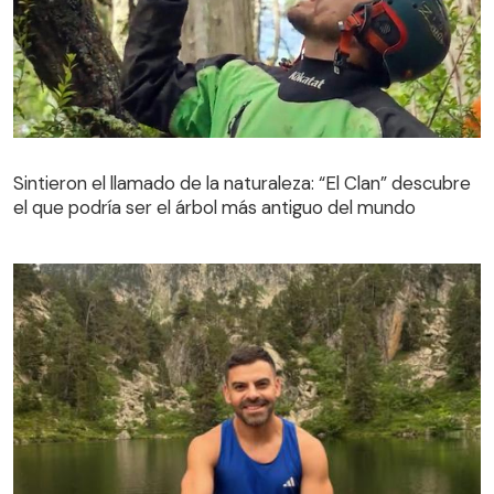
Sintieron el llamado de la naturaleza: “El Clan” descubre
el que podría ser el árbol más antiguo del mundo
Sintieron el llamado de la naturaleza: “El Clan” descubre
el que podría ser el árbol más antiguo del mundo