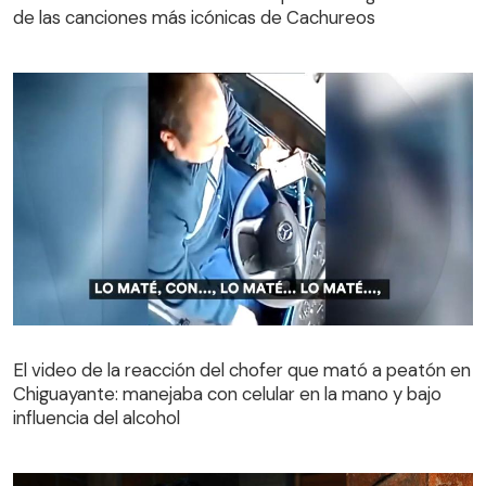
de las canciones más icónicas de Cachureos
El video de la reacción del chofer que mató a peatón en
Chiguayante: manejaba con celular en la mano y bajo
El video de la reacción del chofer que mató a peatón en
influencia del alcohol
Chiguayante: manejaba con celular en la mano y bajo
influencia del alcohol