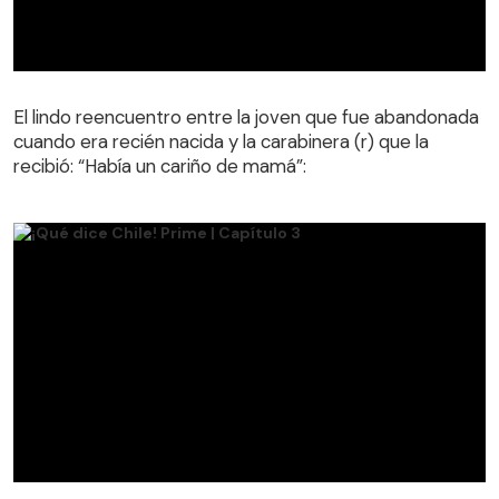
El lindo reencuentro entre la joven que fue abandonada
cuando era recién nacida y la carabinera (r) que la
El lindo reencuentro entre la joven que fue abandonada
recibió: “Había un cariño de mamá”:
cuando era recién nacida y la carabinera (r) que la
recibió: “Había un cariño de mamá”:
¡Qué dice Chile! Prime | Capítulo 3