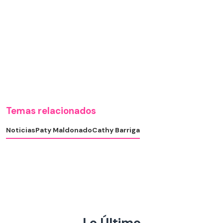
Temas relacionados
Noticias
Paty Maldonado
Cathy Barriga
Lo Último