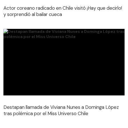
y sorprendió al bailar cueca
Actor coreano radicado en Chile visitó ¡Hay que decirlo!
y sorprendió al bailar cueca
Destapan llamada de Viviana Nunes a Dominga López
tras polémica por el Miss Universo Chile
Destapan llamada de Viviana Nunes a Dominga López
tras polémica por el Miss Universo Chile