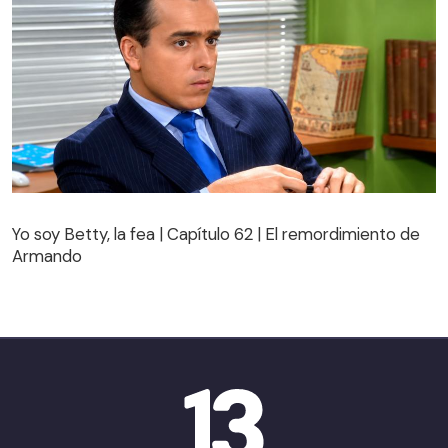
Yo soy Betty, la fea | Capítulo 62 | El remordimiento de
Armando
Yo soy Betty, la fea | Capítulo 62 | El remordimiento de
Armando