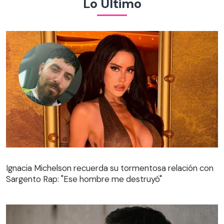
Lo Último
Ignacia Michelson recuerda su tormentosa relación con
Sargento Rap: "Ese hombre me destruyó"
Ignacia Michelson recuerda su tormentosa relación con
Sargento Rap: "Ese hombre me destruyó"