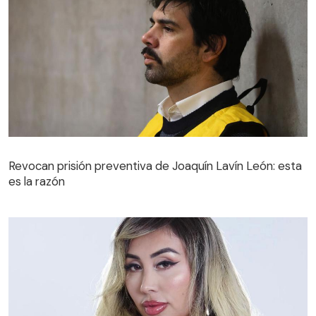
Revocan prisión preventiva de Joaquín Lavín León: esta
es la razón
Revocan prisión preventiva de Joaquín Lavín León: esta
es la razón