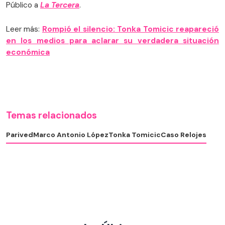
Público a
La Tercera
.
Leer más:
Rompió el silencio: Tonka Tomicic reapareció
en los medios para aclarar su verdadera situación
económica
Temas relacionados
Parived
Marco Antonio López
Tonka Tomicic
Caso Relojes