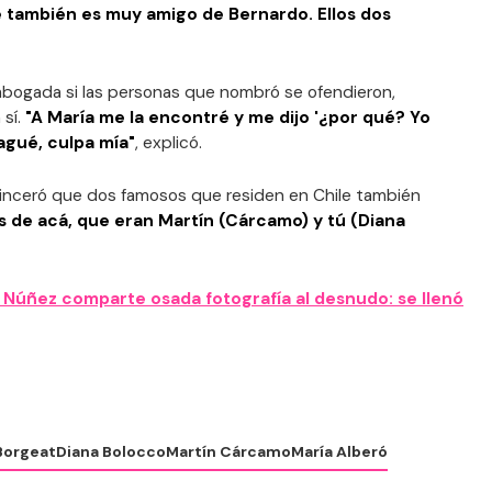
e también es muy amigo de Bernardo. Ellos dos
a abogada si las personas que nombró se ofendieron,
 sí.
"A María me la encontré y me dijo '¿por qué? Yo
cagué, culpa mía"
, explicó.
inceró que dos famosos que residen en Chile también
s de acá, que eran Martín (Cárcamo) y tú (Diana
 Núñez comparte osada fotografía al desnudo: se llenó
Borgeat
Diana Bolocco
Martín Cárcamo
María Alberó