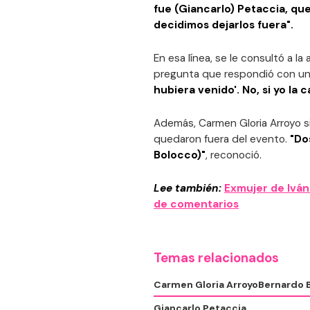
fue (Giancarlo) Petaccia, qu
decidimos dejarlos fuera".
En esa línea, se le consultó a l
pregunta que respondió con un
hubiera venido'. No, si yo la 
Además, Carmen Gloria Arroyo s
quedaron fuera del evento.
"Do
Bolocco)"
, reconoció.
Lee también:
Exmujer de Iván
de comentarios
Temas relacionados
Carmen Gloria Arroyo
Bernardo 
Giancarlo Petaccia