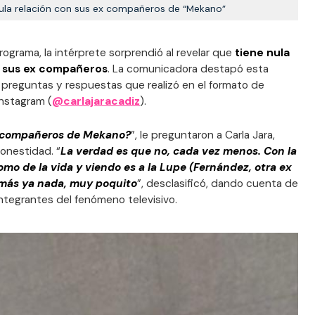
nula relación con sus ex compañeros de “Mekano”
programa, la intérprete sorprendió al revelar que
tiene nula
n sus ex compañeros
. La comunicadora destapó esta
 preguntas y respuestas que realizó en el formato de
Instagram (
@carlajaracadiz
).
s compañeros de Mekano?
”, le preguntaron a Carla Jara,
onestidad. “
La verdad es que no, cada vez menos. Con la
omo de la vida y viendo es a la Lupe (Fernández, otra ex
demás ya nada, muy poquito
”, desclasificó, dando cuenta de
 integrantes del fenómeno televisivo.