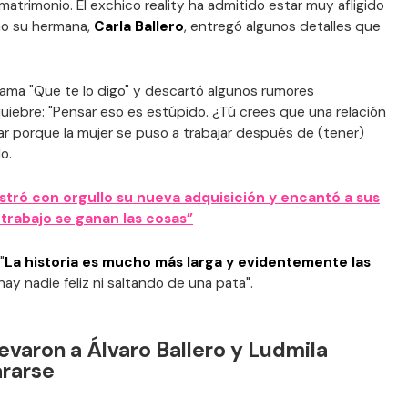
matrimonio. El exchico reality ha admitido estar muy afligido
smo su hermana,
Carla Ballero
, entregó algunos detalles que
rama "Que te lo digo" y descartó algunos rumores
quiebre: "Pensar eso es estúpido. ¿Tú crees que una relación
ar porque la mujer se puso a trabajar después de (tener)
o.
tró con orgullo su nueva adquisición y encantó a sus
 trabajo se ganan las cosas”
"
La historia es mucho más larga y evidentemente las
ay nadie feliz ni saltando de una pata".
evaron a Álvaro Ballero y Ludmila
ararse