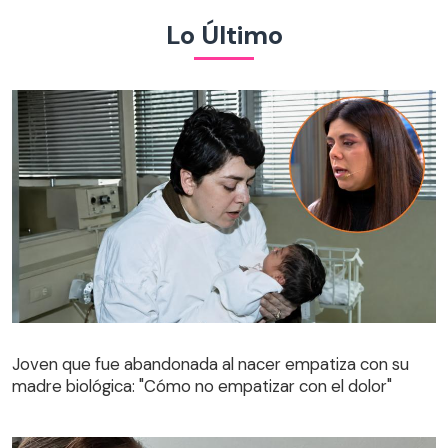
Lo Último
Joven que fue abandonada al nacer empatiza con su
madre biológica: "Cómo no empatizar con el dolor"
Joven que fue abandonada al nacer empatiza con su
madre biológica: "Cómo no empatizar con el dolor"