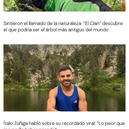
Sintieron el llamado de la naturaleza: “El Clan” descubre
el que podría ser el árbol más antiguo del mundo
Sintieron el llamado de la naturaleza: “El Clan” descubre
el que podría ser el árbol más antiguo del mundo
Ítalo Zúñiga habló sobre su recordado viral: “Lo peor que