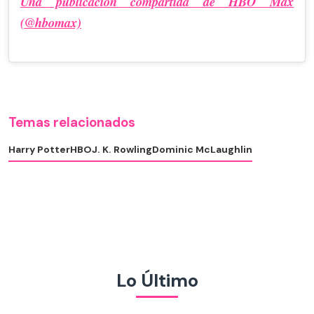
Una publicación compartida de HBO Max
(@hbomax)
Temas relacionados
Harry Potter
HBO
J. K. Rowling
Dominic McLaughlin
Lo Último