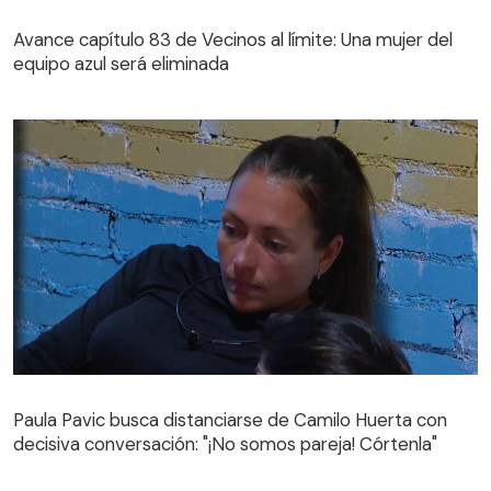
Avance capítulo 83 de Vecinos al límite: Una mujer del
equipo azul será eliminada
Avance capítulo 83 de Vecinos al límite: Una mujer del
equipo azul será eliminada
Paula Pavic busca distanciarse de Camilo Huerta con
decisiva conversación: "¡No somos pareja! Córtenla"
Paula Pavic busca distanciarse de Camilo Huerta con
decisiva conversación: "¡No somos pareja! Córtenla"