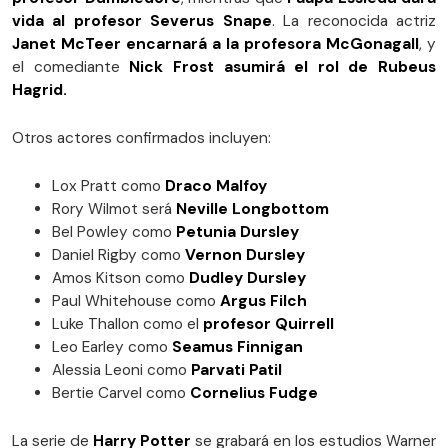
vida al profesor Severus Snape
. La reconocida actriz
Janet McTeer encarnará a la profesora McGonagall
, y
el comediante
Nick Frost asumirá el rol de Rubeus
Hagrid.
Otros actores confirmados incluyen:
Lox Pratt como
Draco Malfoy
Rory Wilmot será
Neville Longbottom
Bel Powley como
Petunia Dursley
Daniel Rigby como
Vernon Dursley
Amos Kitson como
Dudley Dursley
Paul Whitehouse como
Argus Filch
Luke Thallon como el
profesor Quirrell
Leo Earley como
Seamus Finnigan
Alessia Leoni como
Parvati Patil
Bertie Carvel como
Cornelius Fudge
La serie de
Harry Potter
se grabará en los estudios Warner