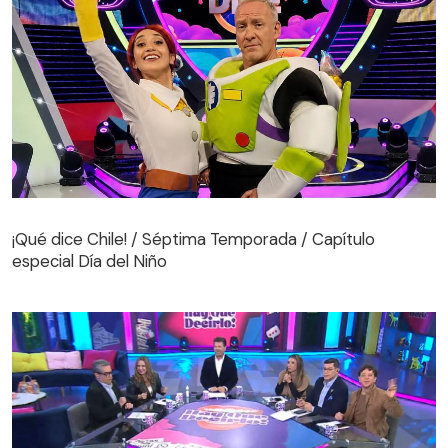
¡Qué dice Chile! / Séptima Temporada / Capítulo
especial Día del Niño
¡Qué dice Chile! / Séptima Temporada / Capítulo
especial Día del Niño