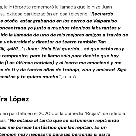
 la intérprete rememoró la llamada que le hizo Juan
u exitosa participación en esa teleserie. “
Recuerdo
 otoño, estar grabando en los cerros de Valparaíso
ncentrada yo junto a muchos técnicos laburantes y
ibido la llamada de uno de mis mejores amigos a través de
e universidad y director de teatro también.Tan
, ¿aló?...’ ; Juan: ‘Hola Elvi querida... sé que estás muy
tempranito, pero te llamo sólo para decirte que hoy
io (Las últimas noticias) y al leerte me emocioné y me
 de ti y de tantos años de trabajo, vida y amistad. Siga
besitos y te quiero mucho’
”, relató.
ira López
 en pantalla en el 2020 por la comedia “Brujas”, se refirió a
as. “
No estaba al tanto que se estuvieran repitiendo
mas me parece fantástico que las repitan. Es un
tención muy necesario para las personas si así lo