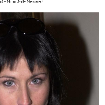
) y Mirna (Nelly Meruane).