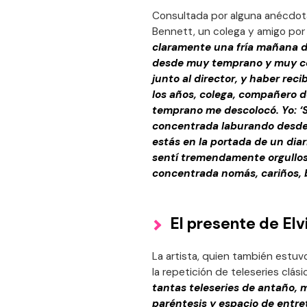
Consultada por alguna anécdota,
Bennett, un colega y amigo por s
claramente una fría mañana de
desde muy temprano y muy co
junto al director, y haber rec
los años, colega, compañero d
temprano me descolocó. Yo: ‘Siii
concentrada laburando desde 
estás en la portada de un diar
sentí tremendamente orgulloso
concentrada nomás, cariños, 
El presente de Elv
La artista, quien también estuvo
la repetición de teleseries clásic
tantas teleseries de antaño, 
paréntesis y espacio de entre