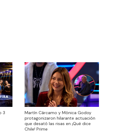
o 3
Martín Cárcamo y Mónica Godoy
o 3
Martín Cárcamo y Mónica Godoy
protagonizaron hilarante actuación
protagonizaron hilarante actuación
que desató las risas en ¡Qué dice
que desató las risas en ¡Qué dice
Chile! Prime
Chile! Prime