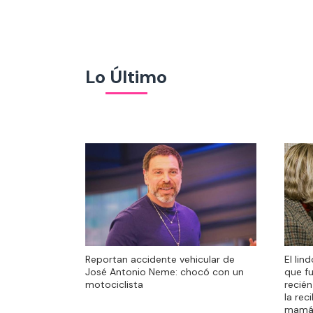
Lo Último
El lin
Reportan accidente vehicular de
El lin
que f
José Antonio Neme: chocó con un
que f
recién
motociclista
recién
la rec
la rec
mamá
mamá