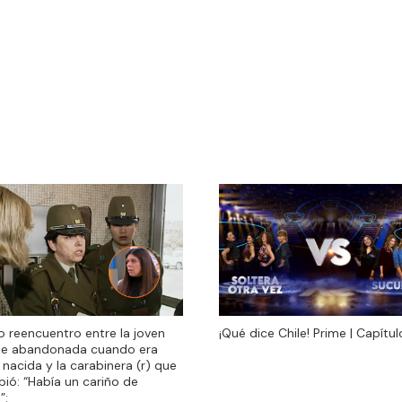
do reencuentro entre la joven
¡Qué dice Chile! Prime | Capítul
do reencuentro entre la joven
¡Qué dice Chile! Prime | Capítul
ue abandonada cuando era
ue abandonada cuando era
 nacida y la carabinera (r) que
 nacida y la carabinera (r) que
ibió: “Había un cariño de
ibió: “Había un cariño de
”:
”: