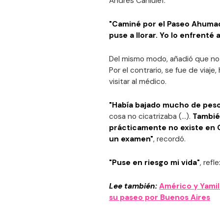
Andrés Caniulef.
"Caminé por el Paseo Ahumad
puse a llorar. Yo lo enfrenté a
Del mismo modo, añadió que no s
Por el contrario, se fue de viaj
visitar al médico.
"Había bajado mucho de pes
cosa no cicatrizaba (...).
Tambié
prácticamente no existe en C
un examen"
, recordó.
"Puse en riesgo mi vida"
, refle
Lee también:
Américo y Yami
su paseo por Buenos Aires