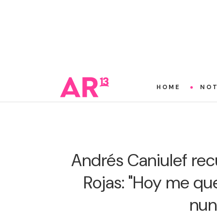
HOME
NOT
Andrés Caniulef re
Rojas: "Hoy me qu
nun