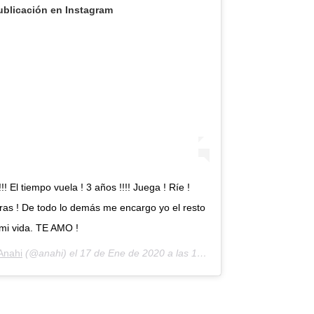
ublicación en Instagram
! El tiempo vuela ! 3 años !!!! Juega ! Ríe !
ras ! De todo lo demás me encargo yo el resto
mi vida. TE AMO !
Anahi
(@anahi) el
17 de Ene de 2020 a las 10:48 PST