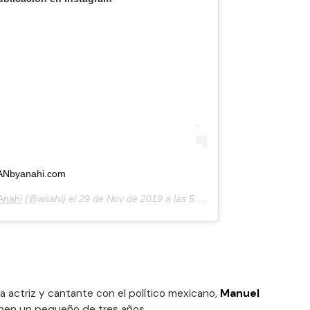
ANbyanahi.com
Anahi
(@anahi) el
29 de Nov de 2019 a las 5:32 PST
la actriz y cantante con el político mexicano,
Manuel
enen un pequeño de tres años.