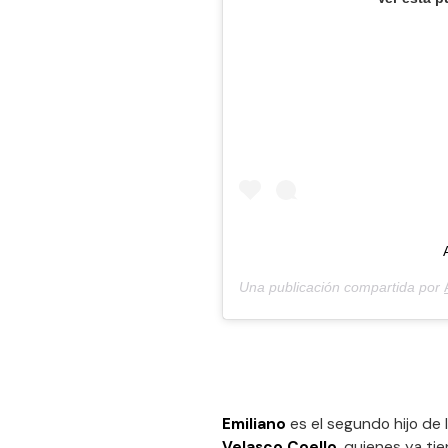
Una publicación compartida por
Emiliano
es el segundo hijo de 
Velasco Coello
, quienes ya ti