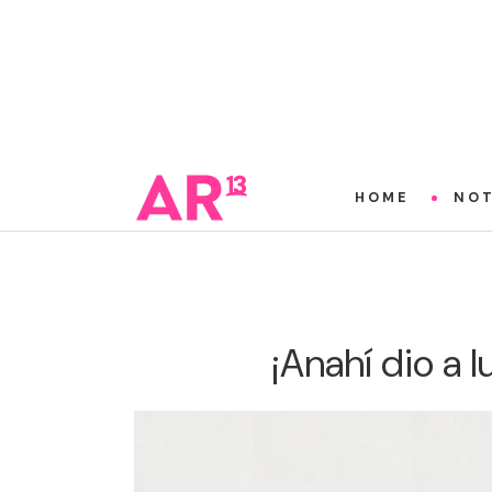
HOME
NOT
¡Anahí dio a l