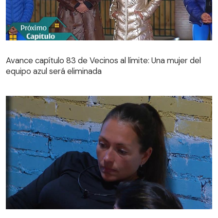
Avance capítulo 83 de Vecinos al límite: Una mujer del
equipo azul será eliminada
Avance capítulo 83 de Vecinos al límite: Una mujer del
equipo azul será eliminada
Paula Pavic busca distanciarse de Camilo Huerta con