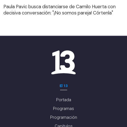
decisiva conversación: "¡No somos pareja! Córtenla"
Paula Pavic busca distanciarse de Camilo Huerta con
decisiva conversación: "¡No somos pareja! Córtenla"
El 13
Portada
Programas
Programación
Capítulos