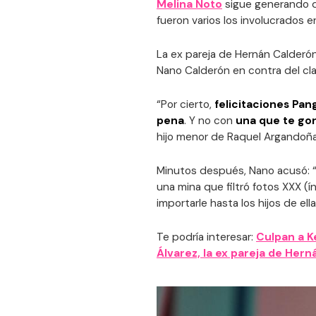
Melina Noto
sigue generando di
fueron varios los involucrados e
La ex pareja de Hernán Calderó
Nano Calderón en contra del cl
“Por cierto,
felicitaciones Pan
pena
. Y no con
una que te go
hijo menor de Raquel Argandoña
Minutos después, Nano acusó: “P
una mina que filtró fotos XXX (í
importarle hasta los hijos de ella
Te podría interesar:
Culpan a Ke
Álvarez, la ex pareja de Her