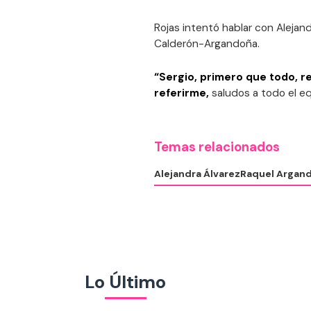
Rojas intentó hablar con Alejand
Calderón-Argandoña.
“Sergio, primero que todo, r
referirme,
saludos a todo el equ
Temas relacionados
Alejandra Álvarez
Raquel Argan
Lo Último