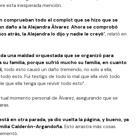
bre esta inesperada mención.
n comprueban todo el complot que se hizo que se
un daño a la Alejandra Álvarez
.
Ahora se comprobó
os atrás, la Alejandra lo dijo y nadie le creyó
”, relató en
toda una maldad orquestada que se organizó para
 su familia, porque sufrió mucho su familia, en cuanto
l,
todo esto causó un daño tremendo, no solo a ella,
odo esto. Fui testigo de todo lo mal que ella vivió todo
e que ella tenga que revivir todo esto”.
actual momento personal de Álvarez, asegurando que se
aras.
está en otra parada, ya dio vuelta la página, y bueno, ya
milia Calderón-Argandoña.
Esto arrastra más cosas
lementó.