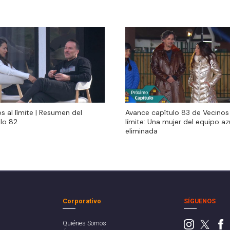
s al límite | Resumen del
Avance capítulo 83 de Vecinos 
s al límite | Resumen del
Avance capítulo 83 de Vecinos 
lo 82
límite: Una mujer del equipo az
lo 82
límite: Una mujer del equipo az
eliminada
eliminada
Corporativo
SÍGUENOS
Quiénes Somos