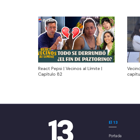
React Pepsi | Vecinos al Límite |
Vecino
React Pepsi | Vecinos al Límite |
Vecino
Capítulo 82
capítu
Capítulo 82
capítu
El 13
Portada