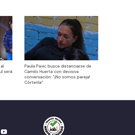
al
Paula Pavic busca distanciarse de
al
Paula Pavic busca distanciarse de
ul será
Camilo Huerta con decisiva
ul será
Camilo Huerta con decisiva
conversación: "¡No somos pareja!
conversación: "¡No somos pareja!
Córtenla"
Córtenla"