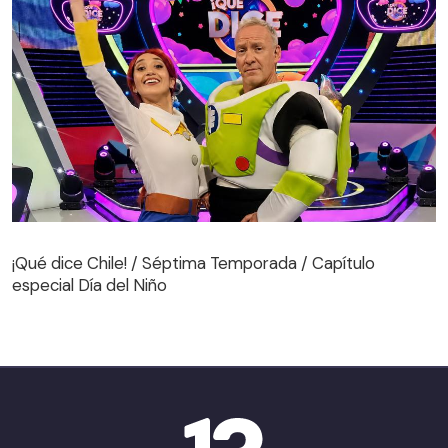
¡Qué dice Chile! / Séptima Temporada / Capítulo
especial Día del Niño
¡Qué dice Chile! / Séptima Temporada / Capítulo
especial Día del Niño