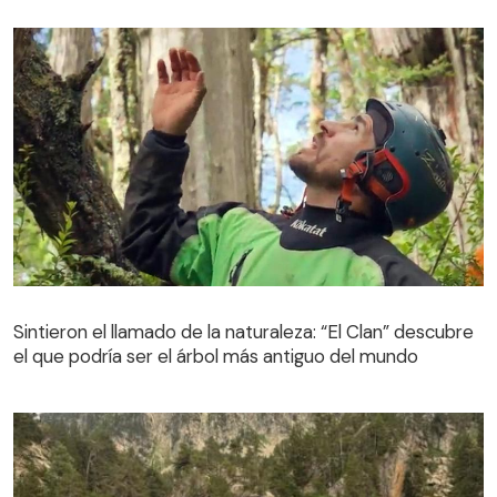
Sintieron el llamado de la naturaleza: “El Clan” descubre
el que podría ser el árbol más antiguo del mundo
Sintieron el llamado de la naturaleza: “El Clan” descubre
el que podría ser el árbol más antiguo del mundo