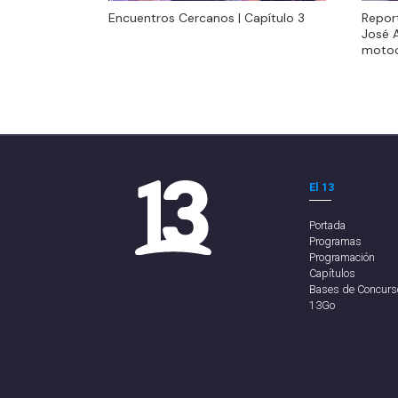
Encuentros Cercanos | Capítulo 3
Encuentros Cercanos | Capítulo 3
Repor
José 
motoc
El 13
Portada
Programas
Programación
Capítulos
Bases de Concurs
13Go