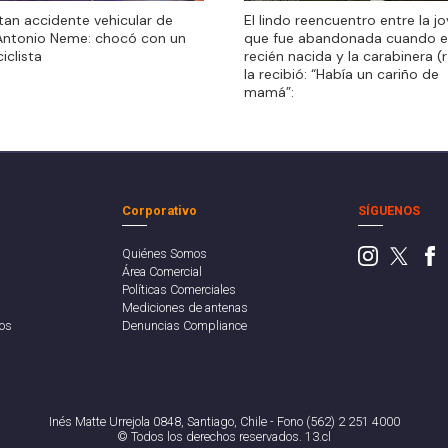
El lindo reencuentro entre la j
tan accidente vehicular de
El lindo reencuentro entre la j
que fue abandonada cuando e
Antonio Neme: chocó con un
que fue abandonada cuando e
recién nacida y la carabinera (
iclista
recién nacida y la carabinera (
la recibió: “Había un cariño de
la recibió: “Había un cariño de
mamá”:
mamá”:
Corporativo
SÍGUENOS
Quiénes Somos
Área Comercial
Políticas Comerciales
Mediciones de antenas
os
Denuncias Compliance
Inés Matte Urrejola 0848, Santiago, Chile - Fono (562) 2 251 4000
© Todos los derechos reservados. 13.cl