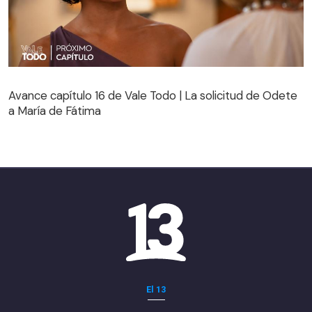
Avance capítulo 16 de Vale Todo | La solicitud de Odete
a María de Fátima
Avance capítulo 16 de Vale Todo | La solicitud de Odete
a María de Fátima
El 13