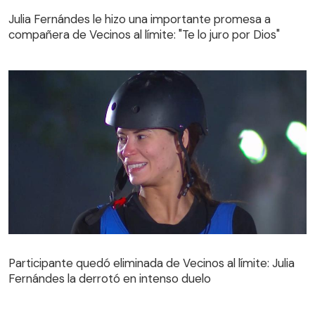
compañera de Vecinos al límite: "Te lo juro por Dios"
Julia Fernándes le hizo una importante promesa a
compañera de Vecinos al límite: "Te lo juro por Dios"
Participante quedó eliminada de Vecinos al límite: Julia
Fernándes la derrotó en intenso duelo
Participante quedó eliminada de Vecinos al límite: Julia
Fernándes la derrotó en intenso duelo