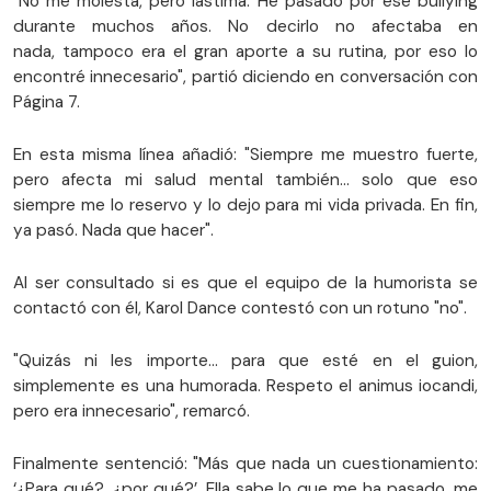
"No me molesta, pero lastima. He pasado por ese bullying
durante muchos años. No decirlo no afectaba en
nada, tampoco era el gran aporte a su rutina, por eso lo
encontré innecesario", partió diciendo en conversación con
Página 7.
En esta misma línea añadió: "Siempre me muestro fuerte,
pero afecta mi salud mental también... solo que eso
siempre me lo reservo y lo dejo para mi vida privada. En fin,
ya pasó. Nada que hacer".
Al ser consultado si es que el equipo de la humorista se
contactó con él, Karol Dance contestó con un rotuno "no".
"Quizás ni les importe... para que esté en el guion,
simplemente es una humorada. Respeto el animus iocandi,
pero era innecesario", remarcó.
Finalmente sentenció: "Más que nada un cuestionamiento:
‘¿Para qué?, ¿por qué?’. Ella sabe lo que me ha pasado, me