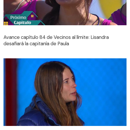
Avance capítulo 84 de Vecinos al límite: Lisandra
desafiará la capitanía de Paula
Avance capítulo 84 de Vecinos al límite: Lisandra
desafiará la capitanía de Paula
Julia Fernándes le hizo una importante promesa a