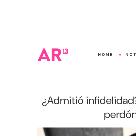
HOME
NOT
¿Admitió infidelidad
perdón