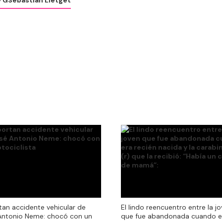
 G
Sebastian Lletget
El lindo reencuentro entre la j
tan accidente vehicular de
El lindo reencuentro entre la j
que fue abandonada cuando e
Antonio Neme: chocó con un
que fue abandonada cuando e
recién nacida y la carabinera (