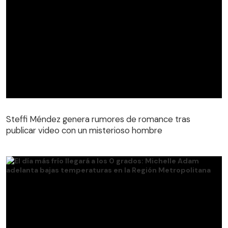
Steffi Méndez genera rumores de romance tras
publicar video con un misterioso hombre
Steffi Méndez genera rumores de romance tras
publicar video con un misterioso hombre