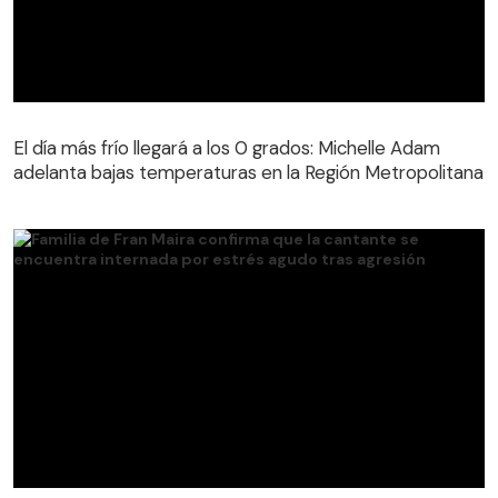
El día más frío llegará a los 0 grados: Michelle Adam
adelanta bajas temperaturas en la Región Metropolitana
El día más frío llegará a los 0 grados: Michelle Adam
adelanta bajas temperaturas en la Región Metropolitana