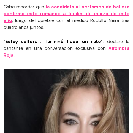
Cabe recordar que
la candidata al certamen de belleza
confirmó este romance a finales de marzo de este
año
, luego del quiebre con el médico Rodolfo Neira tras
cuatro años juntos.
“
Estoy soltera… Terminé hace un rato
”, declaró la
cantante en una conversación exclusiva con
Alfombra
Roja.