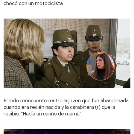
chocó con un motociclista
El lindo reencuentro entre la joven que fue abandonada
cuando era recién nacida y la carabinera (r) que la
El lindo reencuentro entre la joven que fue abandonada
recibió: “Había un cariño de mamá”:
cuando era recién nacida y la carabinera (r) que la
recibió: “Había un cariño de mamá”: