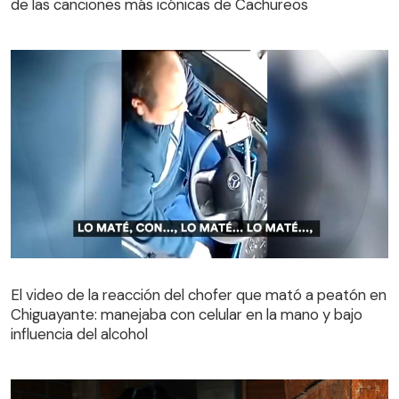
de las canciones más icónicas de Cachureos
El video de la reacción del chofer que mató a peatón en
Chiguayante: manejaba con celular en la mano y bajo
El video de la reacción del chofer que mató a peatón en
influencia del alcohol
Chiguayante: manejaba con celular en la mano y bajo
influencia del alcohol