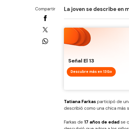
La joven se describe en 
Compartir
Señal El 13
Descubre más en 13Go
Tatiana Farkas
participó de un
describió como una chica más se
Farkas de
17 años de edad
se q
descubrió que adora a los niños