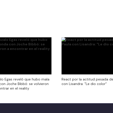
lo Egas reveló que hubo mala
React por la actitud pesada d
lo Egas reveló que hubo mala
React por la actitud pesada d
con Joche Bibbó: se volvieron
con Lisandra: "Le dio color"
con Joche Bibbó: se volvieron
con Lisandra: "Le dio color"
ntrar en el reality
ntrar en el reality