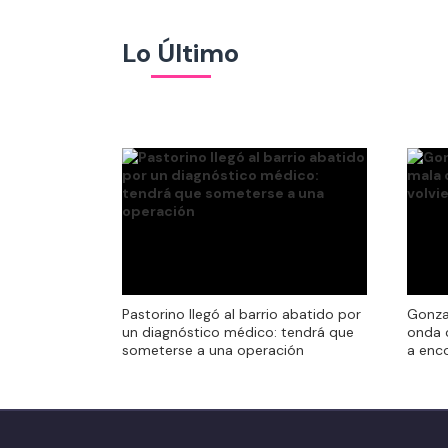
Lo Último
Pastorino llegó al barrio abatido por
Gonza
Pastorino llegó al barrio abatido por
Gonza
un diagnóstico médico: tendrá que
onda 
un diagnóstico médico: tendrá que
onda 
someterse a una operación
a enco
someterse a una operación
a enco