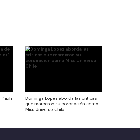
e Paula
Dominga López aborda las críticas
e Paula
Dominga López aborda las críticas
que marcaron su coronación como
que marcaron su coronación como
Miss Universo Chile
Miss Universo Chile