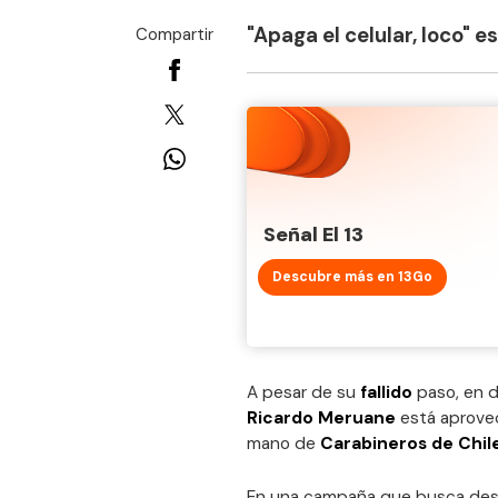
"Apaga el celular, loco" es
Compartir
Señal El 13
Descubre más en 13Go
A pesar de su
fallido
paso, en d
Ricardo Meruane
está aprove
mano de
Carabineros de Chil
En una campaña que busca desal