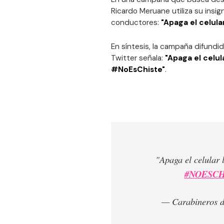
Ricardo Meruane utiliza su insig
conductores:
"Apaga el celular
En síntesis, l
a campaña difundi
Twitter señala:
"Apaga el celul
#NoEsChiste"
.
"Apaga el celular 
#NOESCH
— Carabineros d