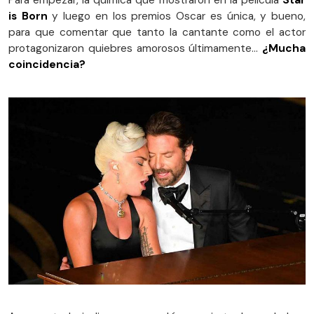
Para empezar, la química que mostraron en la película
Star
is Born
y luego en los premios Oscar es única, y bueno,
para que comentar que tanto la cantante como el actor
protagonizaron quiebres amorosos últimamente…
¿Mucha
coincidencia?