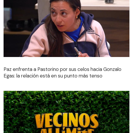
Paz enfrenta a Pastorino por sus celos hacia Gonzalo
Egas: la relación está en su punto más tenso
Paz enfrenta a Pastorino por sus celos hacia Gonzalo
Egas: la relación está en su punto más tenso