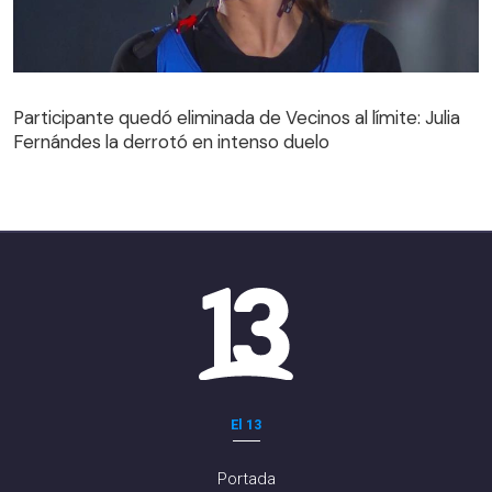
Participante quedó eliminada de Vecinos al límite: Julia
Fernándes la derrotó en intenso duelo
Participante quedó eliminada de Vecinos al límite: Julia
Fernándes la derrotó en intenso duelo
El 13
Portada