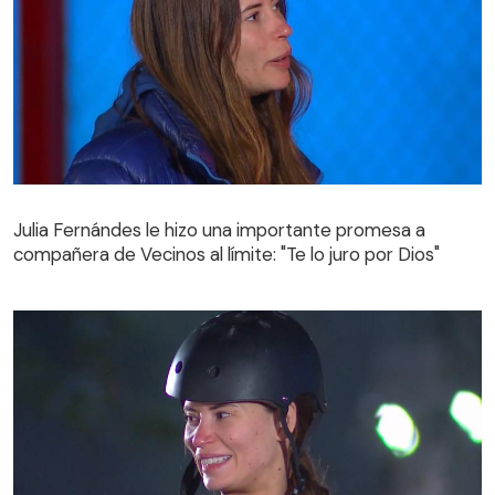
Julia Fernándes le hizo una importante promesa a
compañera de Vecinos al límite: "Te lo juro por Dios"
Julia Fernándes le hizo una importante promesa a
compañera de Vecinos al límite: "Te lo juro por Dios"