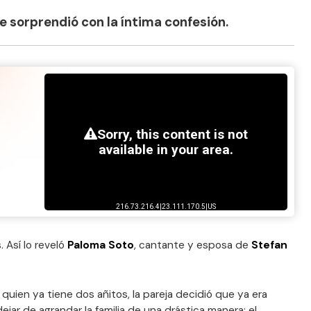
 sorprendió con la íntima confesión.
. Así lo reveló
Paloma Soto
, cantante y esposa de
Stefan
, quien ya tiene dos añitos, la pareja decidió que ya era
jar de agrandar la familia de una drástica manera: el