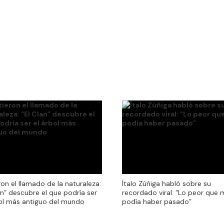
ron el llamado de la naturaleza:
ron el llamado de la naturaleza:
Ítalo Zúñiga habló sobre su
an” descubre el que podría ser
an” descubre el que podría ser
recordado viral: “Lo peor que 
bol más antiguo del mundo
bol más antiguo del mundo
podía haber pasado”