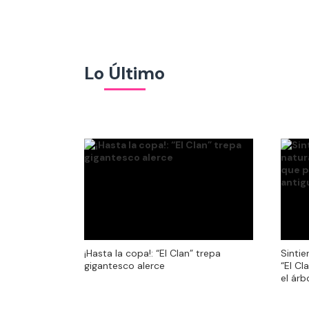
Lo Último
¡Hasta la copa!: “El Clan” trepa
Sintie
¡Hasta la copa!: “El Clan” trepa
Sintie
gigantesco alerce
“El Cl
gigantesco alerce
“El Cl
el ár
el ár