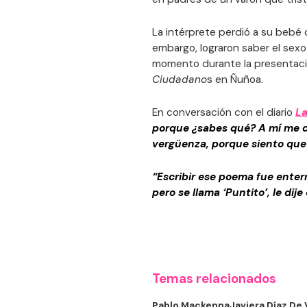
La intérprete perdió a su bebé
embargo, lograron saber el sex
momento durante la presentaci
Ciudadano
s en Ñuñoa.
En conversación con el diario
La
porque ¿sabes qué? A mí me d
vergüenza, porque siento que 
“Escribir ese poema fue enter
pero se llama ‘Puntito’, le dij
Temas relacionados
Pablo Mackenna
Javiera Díaz De