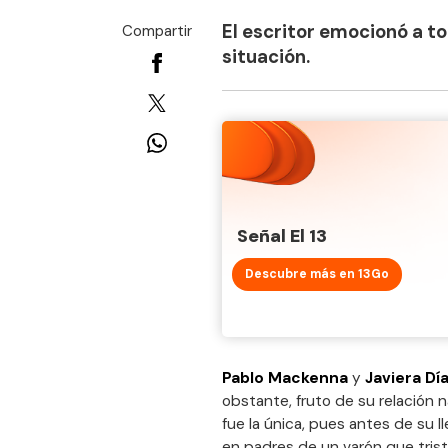
El escritor emocionó a t
Compartir
situación.
Señal El 13
Descubre más en 13Go
Pablo Mackenna
y
Javiera Dí
obstante, fruto de su relación 
fue la única, pues antes de su ll
en padres de un varón que tris