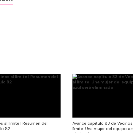
s al límite | Resumen del
Avance capítulo 83 de Vecinos 
s al límite | Resumen del
Avance capítulo 83 de Vecinos 
lo 82
límite: Una mujer del equipo az
lo 82
límite: Una mujer del equipo az
eliminada