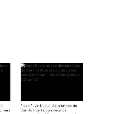
al
Paula Pavic busca distanciarse de
al
Paula Pavic busca distanciarse de
ul será
Camilo Huerta con decisiva
ul será
Camilo Huerta con decisiva
conversación: "¡No somos pareja!