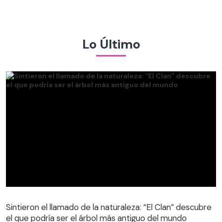
Lo Último
Sintieron el llamado de la naturaleza: “El Clan” descubre
el que podría ser el árbol más antiguo del mundo
Sintieron el llamado de la naturaleza: “El Clan” descubre
el que podría ser el árbol más antiguo del mundo