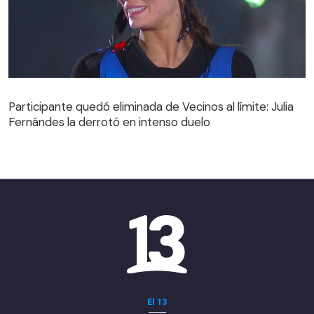
Participante quedó eliminada de Vecinos al límite: Julia
Fernándes la derrotó en intenso duelo
Participante quedó eliminada de Vecinos al límite: Julia
Fernándes la derrotó en intenso duelo
El 13