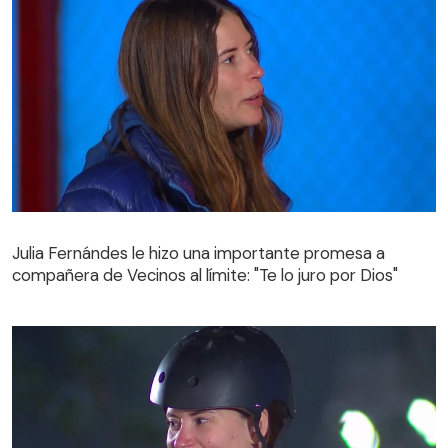
Julia Fernándes le hizo una importante promesa a
compañera de Vecinos al límite: "Te lo juro por Dios"
Julia Fernándes le hizo una importante promesa a
compañera de Vecinos al límite: "Te lo juro por Dios"