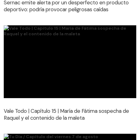
Sernac emite alerta por un desperfecto en producto
deportivo: podría provocar peligrosas caídas
Vale Todo | Capítulo 15 | María de Fátima sospecha de
Raquel y el contenido de la maleta
Vale Todo | Capítulo 15 | María de Fátima sospecha de
Raquel y el contenido de la maleta