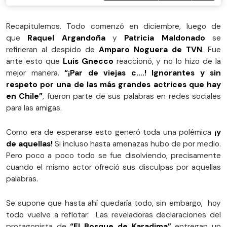
Recapitulemos. Todo comenzó en diciembre, luego de
que
Raquel Argandoña
y
Patricia Maldonado
se
refirieran al despido de
Amparo Noguera de TVN
. Fue
ante esto que
Luis Gnecco
reaccionó, y no lo hizo de la
mejor manera.
“¡Par de viejas c….! Ignorantes y sin
respeto por una de las más grandes actrices que hay
en Chile”
, fueron parte de sus palabras en redes sociales
para las amigas.
Como era de esperarse esto generó toda una polémica
¡y
de aquellas!
Si incluso hasta amenazas hubo de por medio.
Pero poco a poco todo se fue disolviendo, precisamente
cuando el mismo actor ofreció sus disculpas por aquellas
palabras.
Se supone que hasta ahí quedaría todo, sin embargo, hoy
todo vuelve a reflotar. Las reveladoras declaraciones del
protagonista de
“El Bosque de Karadima”
entregan un