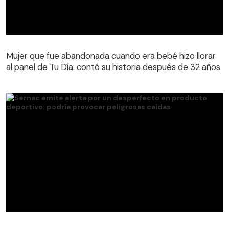
Mujer que fue abandonada cuando era bebé hizo llorar
al panel de Tu Día: contó su historia después de 32 años
Mujer que fue abandonada cuando era bebé hizo llorar
al panel de Tu Día: contó su historia después de 32 años