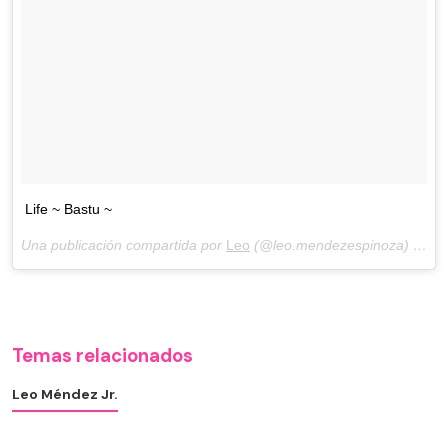
Life ~ Bastu ~
Una publicación compartida por
Leo
(@leo.mendezespinoza) el
En
Temas relacionados
Leo Méndez Jr.