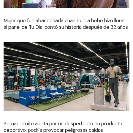
Mujer que fue abandonada cuando era bebé hizo llorar
al panel de Tu Día: contó su historia después de 32 años
Mujer que fue abandonada cuando era bebé hizo llorar
al panel de Tu Día: contó su historia después de 32 años
Sernac emite alerta por un desperfecto en producto
deportivo: podría provocar peligrosas caídas