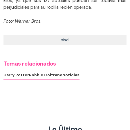
kilos, ya que sus 127 actuales pueden ser todavía más
perjudiciales para su rodilla recién operada.
Foto: Warner Bros.
pixel
Temas relacionados
Harry Potter
Robbie Coltrane
Noticias
Lo Último